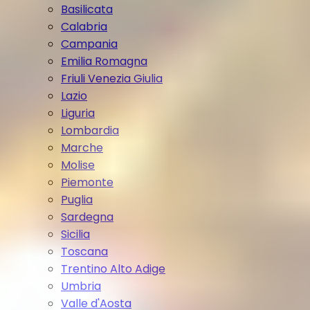
Basilicata
Calabria
Campania
Emilia Romagna
Friuli Venezia Giulia
Lazio
Liguria
Lombardia
Marche
Molise
Piemonte
Puglia
Sardegna
Sicilia
Toscana
Trentino Alto Adige
Umbria
Valle d'Aosta