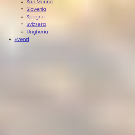
San Marino
Slovenia
Spagna
Svizzera
Ungheria
Eventi