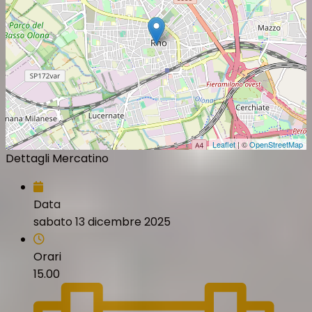
Leaflet
| ©
OpenStreetMap
Dettagli Mercatino
Data
sabato 13 dicembre 2025
Orari
15.00