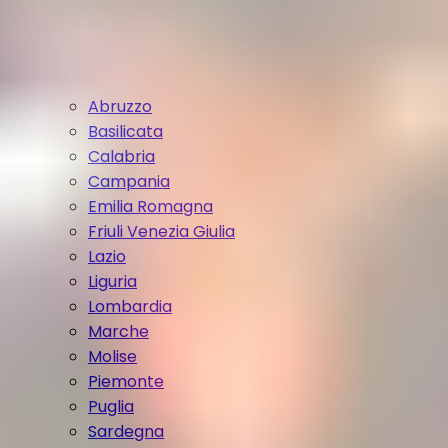
Abruzzo
Basilicata
Calabria
Campania
Emilia Romagna
Friuli Venezia Giulia
Lazio
Liguria
Lombardia
Marche
Molise
Piemonte
Puglia
Sardegna