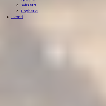
Svizzera
Ungheria
Eventi