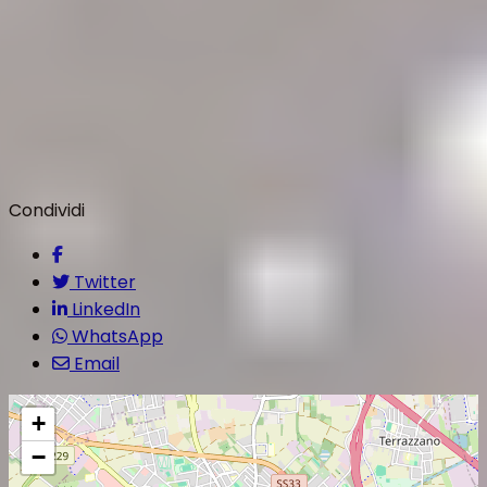
Condividi
Twitter
LinkedIn
WhatsApp
Email
+
−