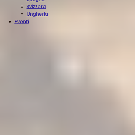
Svizzera
Ungheria
Eventi