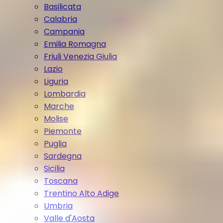
Basilicata
Calabria
Campania
Emilia Romagna
Friuli Venezia Giulia
Lazio
Liguria
Lombardia
Marche
Molise
Piemonte
Puglia
Sardegna
Sicilia
Toscana
Trentino Alto Adige
Umbria
Valle d'Aosta