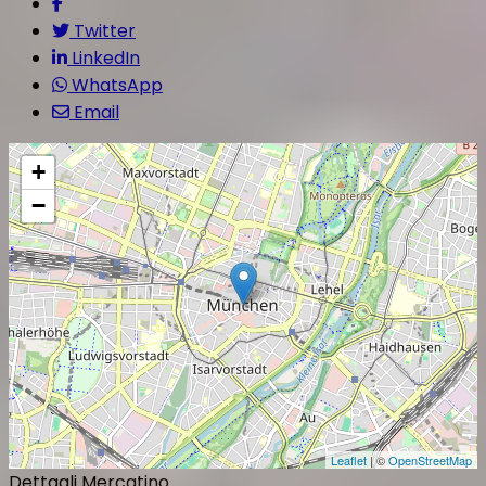
Twitter
LinkedIn
WhatsApp
Email
+
−
Leaflet
| ©
OpenStreetMap
Dettagli Mercatino