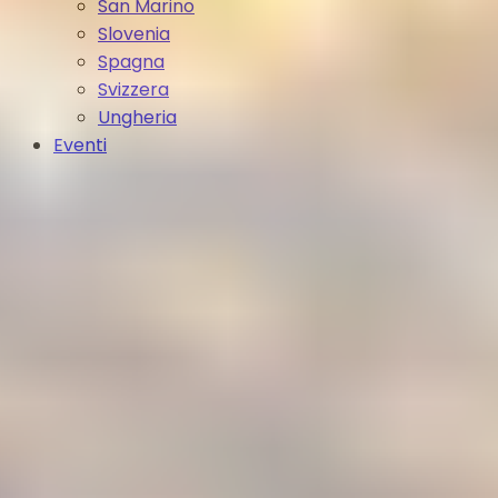
San Marino
Slovenia
Spagna
Svizzera
Ungheria
Eventi