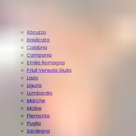
Abruzzo
Basilicata
Calabria
Campania
Emilia Romagna
Friuli Venezia Giulia
Lazio
Liguria
Lombardia
Marche
Molise
Piemonte
Puglia
Sardegna