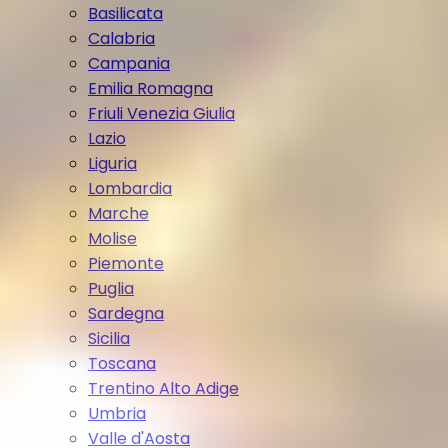
Basilicata
Calabria
Campania
Emilia Romagna
Friuli Venezia Giulia
Lazio
Liguria
Lombardia
Marche
Molise
Piemonte
Puglia
Sardegna
Sicilia
Toscana
Trentino Alto Adige
Umbria
Valle d'Aosta