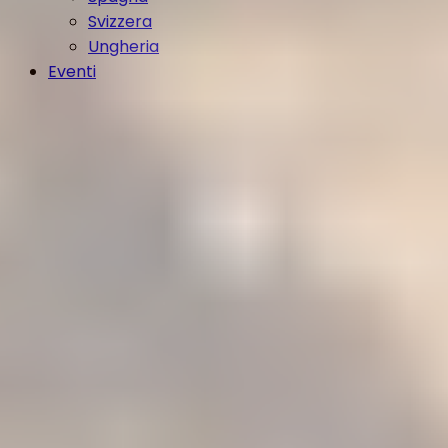
Svizzera
Ungheria
Eventi