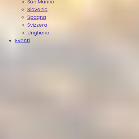
San Marino
Slovenia
Spagna
Svizzera
Ungheria
Eventi