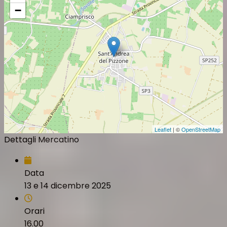
−
Leaflet
| ©
OpenStreetMap
Dettagli Mercatino
Data
13 e 14 dicembre 2025
Orari
16.00