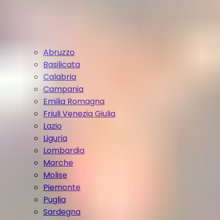
Abruzzo
Basilicata
Calabria
Campania
Emilia Romagna
Friuli Venezia Giulia
Lazio
Liguria
Lombardia
Marche
Molise
Piemonte
Puglia
Sardegna