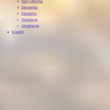
San Marino
Slovenia
Spagna
Svizzera
Ungheria
Eventi