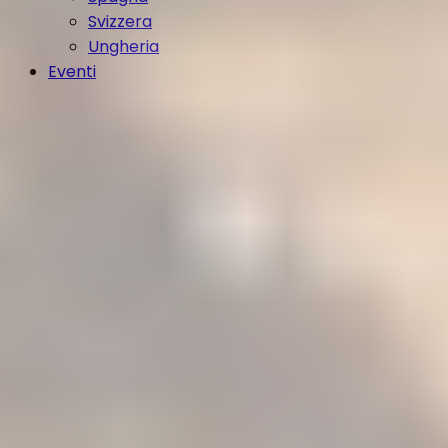
Svizzera
Ungheria
Eventi