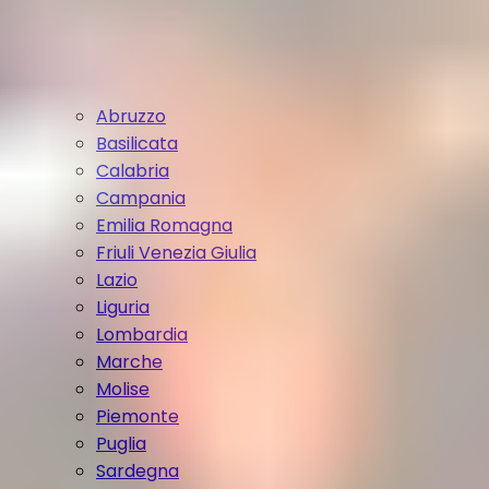
Abruzzo
Basilicata
Calabria
Campania
Emilia Romagna
Friuli Venezia Giulia
Lazio
Liguria
Lombardia
Marche
Molise
Piemonte
Puglia
Sardegna