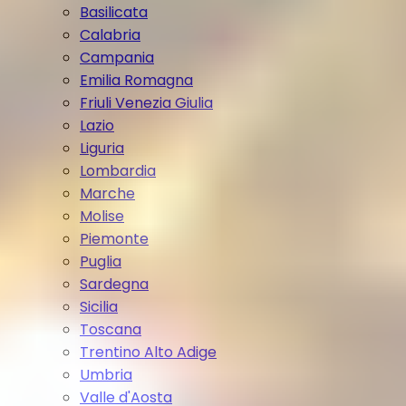
Basilicata
Calabria
Campania
Emilia Romagna
Friuli Venezia Giulia
Lazio
Liguria
Lombardia
Marche
Molise
Piemonte
Puglia
Sardegna
Sicilia
Toscana
Trentino Alto Adige
Umbria
Valle d'Aosta