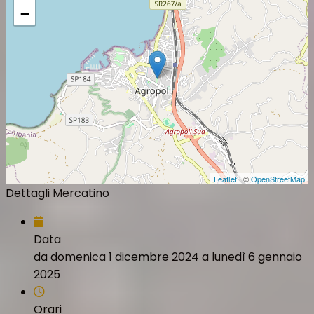
−
Leaflet
| ©
OpenStreetMap
Dettagli Mercatino
Data
da domenica 1 dicembre 2024 a lunedì 6 gennaio
2025
Orari