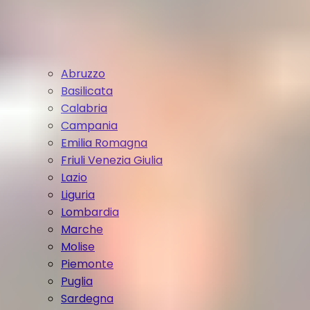
Abruzzo
Basilicata
Calabria
Campania
Emilia Romagna
Friuli Venezia Giulia
Lazio
Liguria
Lombardia
Marche
Molise
Piemonte
Puglia
Sardegna