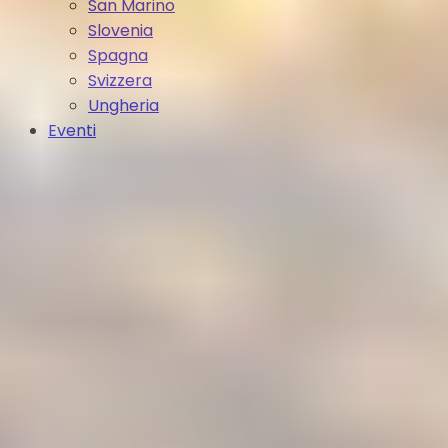
San Marino
Slovenia
Spagna
Svizzera
Ungheria
Eventi