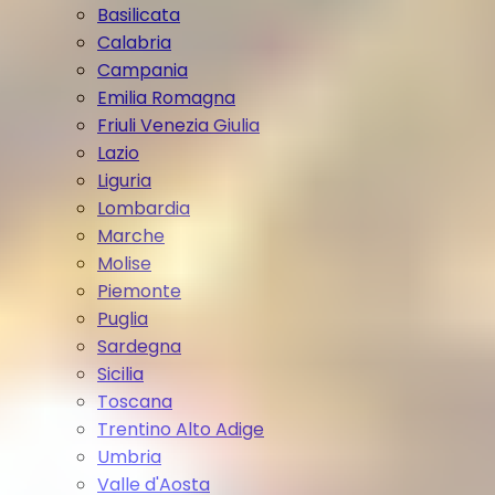
Basilicata
Calabria
Campania
Emilia Romagna
Friuli Venezia Giulia
Lazio
Liguria
Lombardia
Marche
Molise
Piemonte
Puglia
Sardegna
Sicilia
Toscana
Trentino Alto Adige
Umbria
Valle d'Aosta