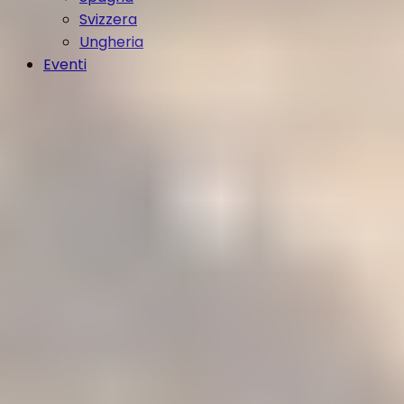
Svizzera
Ungheria
Eventi