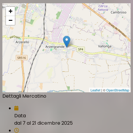
+
−
Leaflet
| ©
OpenStreetMap
Dettagli Mercatino
Data
dal 7 al 21 dicembre 2025